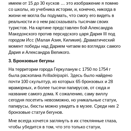
имеем от 15 до 30 кусков … это изображение я помню
со школы, из учебника истории, и, конечно, никогда в
жизни не могла бы подумать, что смогу его видеть в
реальности и о нем рассказывать тысячам своих
туристов. На картине представлен бой Александра
Македонского против персидского царя Дария III под
городом Исс (Малая Азия, Киликия). Драматический
момент победы над Дарием читаем во взглядах самого
Дария и Александра Великого.
3. Бронзовые бегуны
На территории города Геркуланум с 1750 по 1754 г
была раскопана
#villadeipapiri
. Здесь было найдено
почти 100 скульптур, из которых 65 бронзовых и 28
мраморных, и более тысячи папирусов, от сюда и
название самого дома. К сожалению, саму виллу
сегодня посетить невозможно, но уникальные статуи,
папирусы, бюсты можно увидеть в музее. Среди них 2
бронзовые статуи бегунов.
Мне всегда хочется заглянуть в их стеклянные глаза,
чтобы убедится в том, что это только статуи,