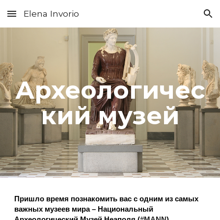
Elena Invorio
Skip to main content
Skip to navigation
Археологичес
кий музей
Пришло время познакомить вас с одним из самых
важных музеев мира – Национальный
Археологический Музей Неаполя (
#MANN
).