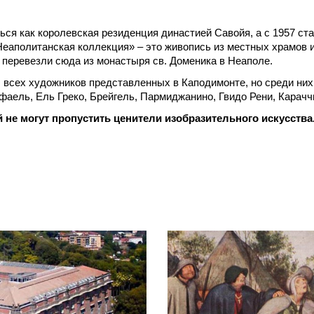
ься как королевская резиденция династией Савойя, а с 1957 с
Неаполитанская коллекция» – это живопись из местных храмов 
перевезли сюда из монастыря св. Доменика в Неаполе.
 всех художников представленных в Каподимонте, но среди них
аель, Ель Греко, Брейгель, Пармиджанино, Гвидо Рени, Караччи 
й не могут пропустить ценители изобразительного искусства