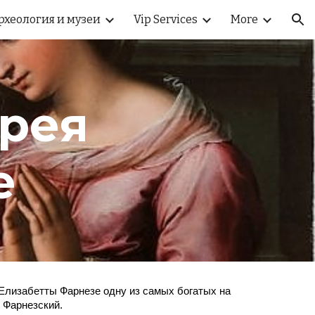
рхеология и музеи
Vip Services
More
ion
ерея
е
 Елизабетты Фарнезе одну из самых богатых на
 Фарнезский.