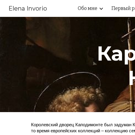
Elena Invorio
Обо мне
Первый р
Sk
Кар
Королевский дворец Каподимонте был задуман Ка
тo время европейских коллекций – коллекцию сем