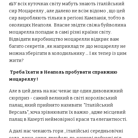
🧀У всіх куточках світу мабуть знають італійський
сир Моцареллу , але далеко не всім відомо , що цей
сир виробляють тільки в регіоні Кампанія, тобто в
околицях Неаполя. Власне звідти свіжа буйволина
моцарелла попадає в самі різні країни світу.
Відвідати виробництво моцарелли відкриє вам
багато секретів , як наприклад те ,що моцареллу не
можна зберігати в холодильнику ... І як тепер із цим
жити?
Треба їхати в Неаполь пробувати cправжню
моцареллу !
Але в цей день на нас чекає ще один дивовижний
сюрприз - самий великий в світі королівський
палац, який прийнято називати "Італійський
Версаль", хоча зрівнювати їх важко , адже місцевий
палац в Казерті неймовірної краси та елегантності.
А далі нас чекають гори , італійські середньовічні