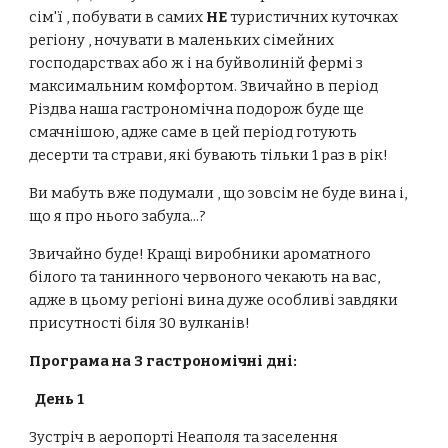
сім'ї , побувати в самих
НЕ
туристичних куточках
регіону , ночувати в маленьких сімейних
господарствах або ж і на буйволиній фермі з
максимальним комфортом. Звичайно в період
Різдва наша гастрономічна подорож буде ще
смачнішою, адже саме в цей період готують
десерти та страви, які бувають тільки 1 раз в рік!
Ви мабуть вже подумали , що зовсім не буде вина і,
що я про нього забула...?
Звичайно буде! Кращі виробники ароматного
білого та танинного червоного чекають на вас,
адже в цьому регіоні вина дуже особливі завдяки
присутності біля 30 вулканів!
Програма на 3 гастрономічні дні:
День 1
Зустріч в аеропорті Неаполя та заселення