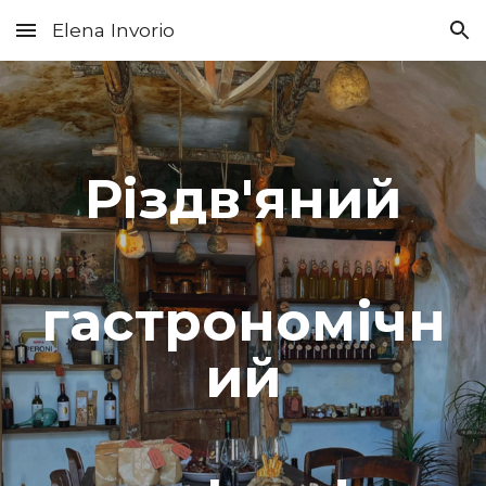
Elena Invorio
Skip to main content
Skip to navigation
Різдв'яний
гастрономічн
ий