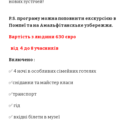
нових зустічей!
P.S. програму можна поповнити екскурсією в
Помпеї та на Амальфітанскьке узбережжя.
Вартість з людини 630 євро
від 4 до 8 учасників
Включено :
✅ 4 ночі в особливих сімейних готелях
✅
сніданки та майстер класи
✅
транспорт
✅ г
і
д
✅ вх
і
дн
і
б
і
лет
и
в музе
ї