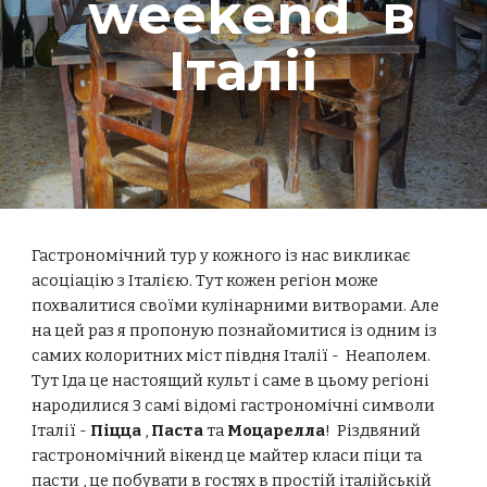
weekend в
Італіі
Гастрономічний тур у кожного із нас викликає
асоціацію з Італією. Тут кожен регіон може
похвалитися своїми кулінарними витворами. Але
на цей раз я пропоную познайомитися із одним із
самих колоритних міст півдня Італії - Неаполем.
Тут Іда це настоящий культ і саме в цьому регіоні
народилися 3 самі відомі гастрономічні символи
Італії -
Піцца
,
Паста
та
Моцарелла
! Різдвяний
гастрономічний вікенд це майтер класи піци та
пасти , це побувати в гостях в простій італійській