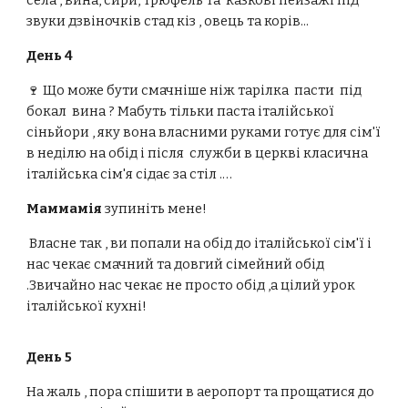
села , вина, сири, трюфель та казкові пейзажі під
звуки дзвіночків стад кіз , овець та корів...
День 4
🍷 Що може бути смачніше ніж тарілка пасти під
бокал вина ? Мабуть тільки паста італійської
сіньйори , яку вона власними руками готує для сім'ї
в неділю на обід і після служби в церкві класична
італійська сім'я сідає за стіл .…
Маммамія
зупиніть мене!
Власне так , ви попали на обід до італійської сім'ї і
нас чекає смачний та довгий сімейний обід
.Звичайно нас чекає не просто обід ,а цілий урок
італійської кухні!
День 5
На жаль , пора спішити в аеропорт та прощатися до