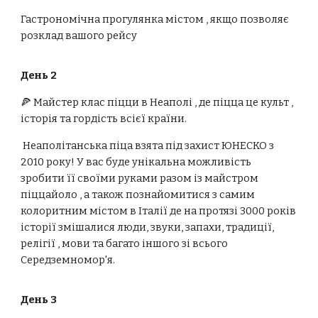
Гастрономічна прогулянка містом , якщо позволяє
розклад вашого рейсу
День 2
🍕 Майстер клас піцци в Неаполі , де піцца це культ ,
історія та гордість всієї країни.
Неаполітанська піца взята під захист ЮНЕСКО з
2010 року! У вас буде унікальна можливість
зробити її своїми руками разом із майстром
піццайоло , а також познайомитися з самим
колоритним містом в Італії де на протязі 3000 років
історії змішалися люди, звуки, запахи, традиції,
релігії , мови та багато іншого зі всього
Середземномор'я.
День 3