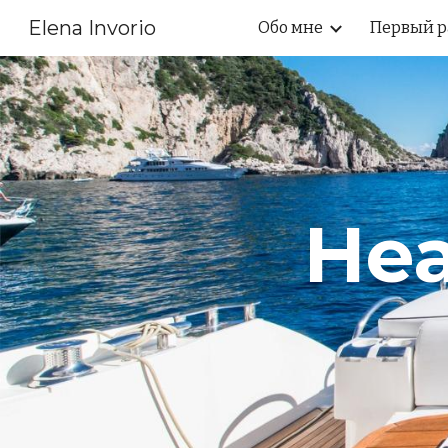
Elena Invorio
Обо мне
Первый р
Sk
Неа