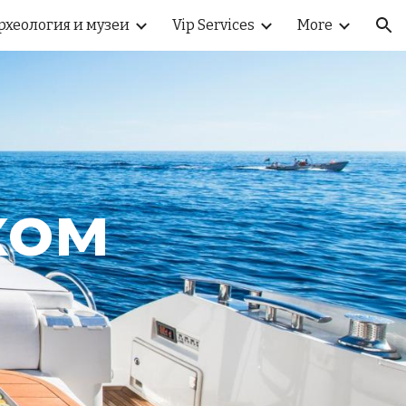
рхеология и музеи
Vip Services
More
ion
ом 