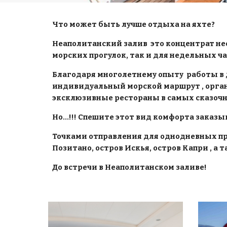
Что может быть лучше отдыха на яхте?
Неаполитанский залив  это концентрат н
морских прогулок, так и для недельных чар
Благодаря многолетнему опыту  работы в д
индивидуальный морской маршрут , организ
эксклюзивные рестораны в самых сказочн
Но...!!! Спешите этот вид комфорта заказы
Точками отправления для однодневных пр
Позитано, остров Искья, остров Капри , 
До встречи в Неаполитанском заливе!