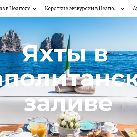
аз в Неаполе
Короткие экскурсии в Неаполе
А
ip to main content
Skip to navigat
Яхты в 
политанск
заливе