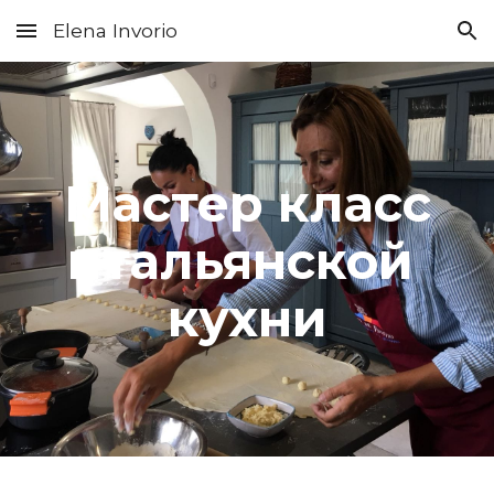
Elena Invorio
Skip to main content
Skip to navigation
Мастер класс 
итальянской 
кухни